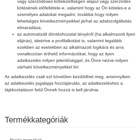
vagy szerződéses kötelezettségen alapul vagy szerződés
kötésének előfeltétele-e, valamint hogy az Ön köteles-e a
személyes adatokat megadni, továbbá hogy milyen
lehetséges következményeikkel járhat az adatszolgáltatás
elmaradása;
az automatizált döntéshozatal tényéről (ha alkalmazott ilyen
eljárás), ideértve a profilalkotást is, valamint legalább
ezekben az esetekben az alkalmazott logikára és arra
vonatkozóan érthető információkat, hogy az ilyen
adatkezelés milyen jelentőséggel, és Önre nézve milyen
várható következményekkel bír.
Az adatkezelés csak ezt követően kezdődhet meg, amennyiben
az adatkezelés jogalapja hozzájárulás, az adatkezeléshez a
tájékoztatáson felül Önnek hozzá is kell járulnia.
Termékkategóriák