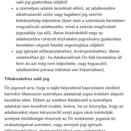
való jog gyakorlása céljából;
a személyes adatok kezelését előíró, az adatkezelőre
alkalmazandó uniós vagy tagállami jog szerinti
kötelezettség teljesítése (ilyen eset a számlázás keretében
megvalósuló adatkezelés, mivel a számla megőrzését
jogszabály írja elő), illetve közérdekből vagy az
adatkezelőre ruházott közhatalmi jogosítvány gyakorlása
keretében végzett feladat végrehajtása céljából;
jogi igények előterjesztéséhez, érvényesítéséhez, illetve
védelméhez (pl.: ha Adatkezelőnek Ön felé követelése áll
fenn és azt még nem teljesítette, vagy fogyasztói,
adatkezelési panasz intézése van folyamatban).
Tiltakozáshoz való jog
Ön jogosult arra, hogy a saját helyzetével kapcsolatos okokból
bármikor tiltakozzon személyes adatainak jogos érdeken alapuló
kezelése ellen. Ebben az esetben Adatkezelő a személyes
adatokat nem kezelheti tovább, kivéve, ha az bizonyítja, hogy az
adatkezelést olyan kényszerítő erejű jogos okok indokolják,
amelyek elsőbbséget élveznek az Ön érdekeivel, jogaival és
szabadságaival szemben, vagy amelyek jogi igények
előterjesztéséhez, érvényesítéséhez vagy védelméhez