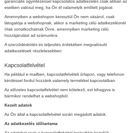
garanciális ügyintézéssel kapcsolatos adatkezelés csak abban az
esetben valósul meg, ha Ön él valamelyik említett jogával.
Amennyiben a webshopon keresztül Ön nem vásárol, csak
látogatója a webshopnak, akkor a marketing célú adatkezelésnél
írtak vonatkozhatnak Önre, amennyiben marketing célú
hozzájárulást ad számunkra.
A szerződéskötés és teljesítés érdekében megvalósuló
adatkezelések részletesebben:
Kapcsolatfelvétel
Ha például e-mailben, kapcsolatfelvételi űrlapon, vagy telefonon
kérdéssel fordul hozzánk valamely termékkel kapcsolatban.
Az előzetes kapcsolatfelvétel nem kötelező, ezt kihagyva is
bármikor rendelhet a webshopból.
Kezelt adatok
Az Ön által a kapcsolatfelvétel során megadott adatok.
Az adatkezelés időtartama
Az adatokat csak a kapcsolatfelvétel lezárultáig kezeljük.