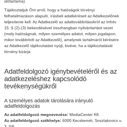
időtartama).
Tájékoztatjuk Önt arról, hogy a hatóságok törvényi
felhatalmazáson alapuló, írásbeli adatkéréseit az Adatkezelőnek
teljesítenie kell. Az Adatkezelő az adattovábbításokról az Infotv.
15. § (2)-(3) bekezdésével összhangban nyilvántartást vezet
(mely hatóságnak, milyen személyes adatot, milyen jogalapon,
mikor továbbított az Adatkezelő), amelynek tartalmáról kérésére
az Adatkezelő tájékoztatást nyújt, kivéve, ha a tájékoztatását
törvény kizárja.
Adatfeldolgozó igénybevételéről és az
adatkezeléshez kapcsolódó
tevékenységükről
A személyes adatok tárolására irányuló
adatfeldolgozás
Az adatfeldolgozó megnevezése:
MediaCenter Kft.
Az adatfeldolgozó székhelye:
6000 Kecskemét, Sosztakovics u.
3. II/6.