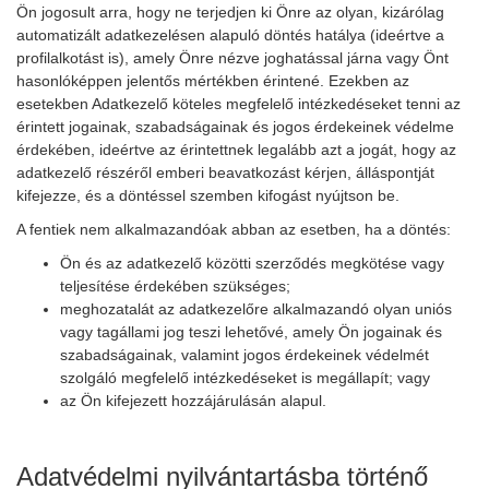
Ön jogosult arra, hogy ne terjedjen ki Önre az olyan, kizárólag
automatizált adatkezelésen alapuló döntés hatálya (ideértve a
profilalkotást is), amely Önre nézve joghatással járna vagy Önt
hasonlóképpen jelentős mértékben érintené. Ezekben az
esetekben Adatkezelő köteles megfelelő intézkedéseket tenni az
érintett jogainak, szabadságainak és jogos érdekeinek védelme
érdekében, ideértve az érintettnek legalább azt a jogát, hogy az
adatkezelő részéről emberi beavatkozást kérjen, álláspontját
kifejezze, és a döntéssel szemben kifogást nyújtson be.
A fentiek nem alkalmazandóak abban az esetben, ha a döntés:
Ön és az adatkezelő közötti szerződés megkötése vagy
teljesítése érdekében szükséges;
meghozatalát az adatkezelőre alkalmazandó olyan uniós
vagy tagállami jog teszi lehetővé, amely Ön jogainak és
szabadságainak, valamint jogos érdekeinek védelmét
szolgáló megfelelő intézkedéseket is megállapít; vagy
az Ön kifejezett hozzájárulásán alapul.
Adatvédelmi nyilvántartásba történő