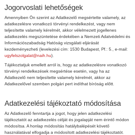
Jogorvoslati lehetőségek
Amennyiben Ön szerint az Adatkezelő megsértette valamely, az
adatkezelésre vonatkozó törvényi rendelkezést, vagy nem
teljesítette valamely kérelmét, akkor vélelmezett jogellenes
adatkezelés megszüntetése érdekében a Nemzeti Adatvédelmi és
Információszabadság Hatóság vizsgálati eljárását
kezdeményezheti (levelezési cím: 1530 Budapest, Pf.: 5., e-mail:
ugyfelszolgalat@naih.hu
).
Tájékoztatjuk emellett arról is, hogy az adatkezelésre vonatkozó
törvényi rendelkezések megsértése esetén, vagy ha az
Adatkezelő nem teljesítette valamely kérelmét, akkor az
Adatkezelővel szemben polgári pert indíthat bíróság előtt.
Adatkezelési tájékoztató módosítása
Az Adatkezelő fenntartja a jogot, hogy jelen adatkezelési
tájékoztatót az adatkezelés célját és jogalapját nem érintő módon
módosítsa. A honlap módosítás hatálybalépését követő
használatával elfogadja a módosított adatkezelési tájékoztatót.