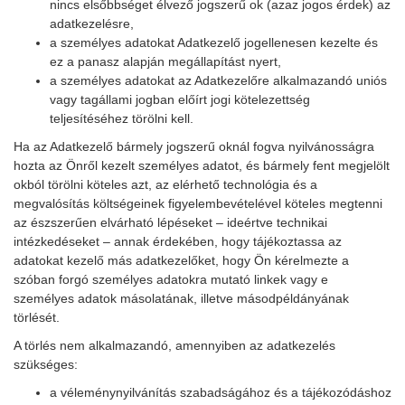
nincs elsőbbséget élvező jogszerű ok (azaz jogos érdek) az
adatkezelésre,
a személyes adatokat Adatkezelő jogellenesen kezelte és
ez a panasz alapján megállapítást nyert,
a személyes adatokat az Adatkezelőre alkalmazandó uniós
vagy tagállami jogban előírt jogi kötelezettség
teljesítéséhez törölni kell.
Ha az Adatkezelő bármely jogszerű oknál fogva nyilvánosságra
hozta az Önről kezelt személyes adatot, és bármely fent megjelölt
okból törölni köteles azt, az elérhető technológia és a
megvalósítás költségeinek figyelembevételével köteles megtenni
az észszerűen elvárható lépéseket – ideértve technikai
intézkedéseket – annak érdekében, hogy tájékoztassa az
adatokat kezelő más adatkezelőket, hogy Ön kérelmezte a
szóban forgó személyes adatokra mutató linkek vagy e
személyes adatok másolatának, illetve másodpéldányának
törlését.
A törlés nem alkalmazandó, amennyiben az adatkezelés
szükséges:
a véleménynyilvánítás szabadságához és a tájékozódáshoz