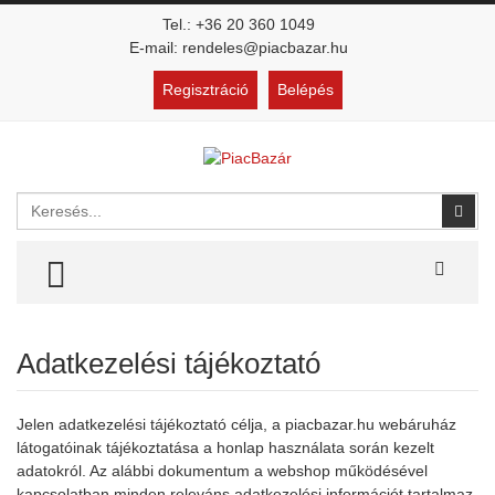
Tel.: +36 20 360 1049
E-mail: rendeles@piacbazar.hu
Regisztráció
Belépés
Keresés
Kere
TOGGLE MENU
Adatkezelési tájékoztató
Jelen adatkezelési tájékoztató célja, a piacbazar.hu webáruház
látogatóinak tájékoztatása a honlap használata során kezelt
adatokról. Az alábbi dokumentum a webshop működésével
kapcsolatban minden releváns adatkezelési információt tartalmaz