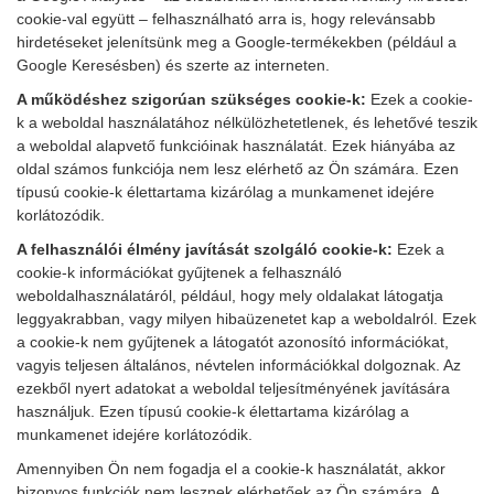
cookie-val együtt – felhasználható arra is, hogy relevánsabb
hirdetéseket jelenítsünk meg a Google-termékekben (például a
Google Keresésben) és szerte az interneten.
A működéshez szigorúan szükséges cookie-k:
Ezek a cookie-
k a weboldal használatához nélkülözhetetlenek, és lehetővé teszik
a weboldal alapvető funkcióinak használatát. Ezek hiányába az
oldal számos funkciója nem lesz elérhető az Ön számára. Ezen
típusú cookie-k élettartama kizárólag a munkamenet idejére
korlátozódik.
A felhasználói élmény javítását szolgáló cookie-k:
Ezek a
cookie-k információkat gyűjtenek a felhasználó
weboldalhasználatáról, például, hogy mely oldalakat látogatja
leggyakrabban, vagy milyen hibaüzenetet kap a weboldalról. Ezek
a cookie-k nem gyűjtenek a látogatót azonosító információkat,
vagyis teljesen általános, névtelen információkkal dolgoznak. Az
ezekből nyert adatokat a weboldal teljesítményének javítására
használjuk. Ezen típusú cookie-k élettartama kizárólag a
munkamenet idejére korlátozódik.
Amennyiben Ön nem fogadja el a cookie-k használatát, akkor
bizonyos funkciók nem lesznek elérhetőek az Ön számára. A