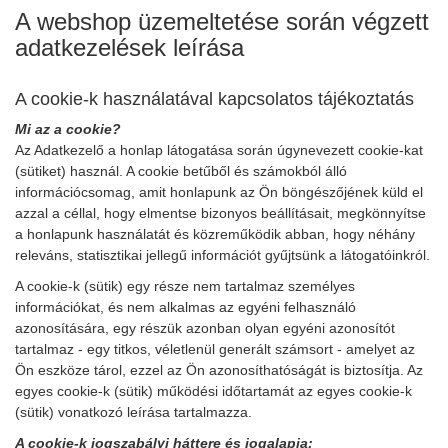
A webshop üzemeltetése során végzett
adatkezelések leírása
A cookie-k használatával kapcsolatos tájékoztatás
Mi az a cookie?
Az Adatkezelő a honlap látogatása során úgynevezett cookie-kat
(sütiket) használ. A cookie betűből és számokból álló
információcsomag, amit honlapunk az Ön böngészőjének küld el
azzal a céllal, hogy elmentse bizonyos beállításait, megkönnyítse
a honlapunk használatát és közreműködik abban, hogy néhány
releváns, statisztikai jellegű információt gyűjtsünk a látogatóinkról.
A cookie-k (sütik) egy része nem tartalmaz személyes
információkat, és nem alkalmas az egyéni felhasználó
azonosítására, egy részük azonban olyan egyéni azonosítót
tartalmaz - egy titkos, véletlenül generált számsort - amelyet az
Ön eszköze tárol, ezzel az Ön azonosíthatóságát is biztosítja. Az
egyes cookie-k (sütik) működési időtartamát az egyes cookie-k
(sütik) vonatkozó leírása tartalmazza.
A cookie-k jogszabályi háttere és jogalapja: