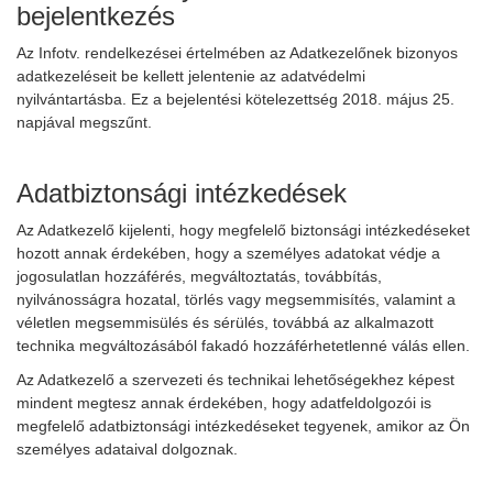
bejelentkezés
Az Infotv. rendelkezései értelmében az Adatkezelőnek bizonyos
adatkezeléseit be kellett jelentenie az adatvédelmi
nyilvántartásba. Ez a bejelentési kötelezettség 2018. május 25.
napjával megszűnt.
Adatbiztonsági intézkedések
Az Adatkezelő kijelenti, hogy megfelelő biztonsági intézkedéseket
hozott annak érdekében, hogy a személyes adatokat védje a
jogosulatlan hozzáférés, megváltoztatás, továbbítás,
nyilvánosságra hozatal, törlés vagy megsemmisítés, valamint a
véletlen megsemmisülés és sérülés, továbbá az alkalmazott
technika megváltozásából fakadó hozzáférhetetlenné válás ellen.
Az Adatkezelő a szervezeti és technikai lehetőségekhez képest
mindent megtesz annak érdekében, hogy adatfeldolgozói is
megfelelő adatbiztonsági intézkedéseket tegyenek, amikor az Ön
személyes adataival dolgoznak.