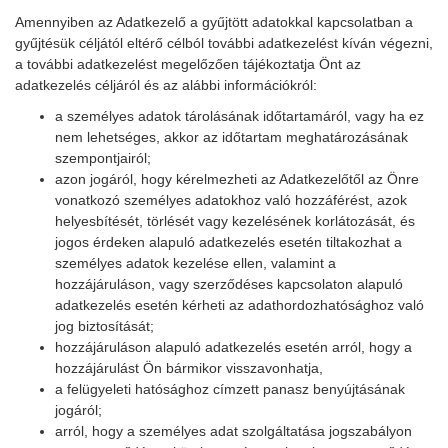
Amennyiben az Adatkezelő a gyűjtött adatokkal kapcsolatban a
gyűjtésük céljától eltérő célból további adatkezelést kíván végezni,
a további adatkezelést megelőzően tájékoztatja Önt az
adatkezelés céljáról és az alábbi információkról:
a személyes adatok tárolásának időtartamáról, vagy ha ez
nem lehetséges, akkor az időtartam meghatározásának
szempontjairól;
azon jogáról, hogy kérelmezheti az Adatkezelőtől az Önre
vonatkozó személyes adatokhoz való hozzáférést, azok
helyesbítését, törlését vagy kezelésének korlátozását, és
jogos érdeken alapuló adatkezelés esetén tiltakozhat a
személyes adatok kezelése ellen, valamint a
hozzájáruláson, vagy szerződéses kapcsolaton alapuló
adatkezelés esetén kérheti az adathordozhatósághoz való
jog biztosítását;
hozzájáruláson alapuló adatkezelés esetén arról, hogy a
hozzájárulást Ön bármikor visszavonhatja,
a felügyeleti hatósághoz címzett panasz benyújtásának
jogáról;
arról, hogy a személyes adat szolgáltatása jogszabályon