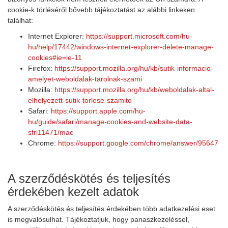
cookie-k törléséről bővebb tájékoztatást az alábbi linkeken
találhat:
Internet Explorer:
https://support.microsoft.com/hu-
hu/help/17442/windows-internet-explorer-delete-manage-
cookies#ie=ie-11
Firefox:
https://support.mozilla.org/hu/kb/sutik-informacio-
amelyet-weboldalak-tarolnak-szami
Mozilla:
https://support.mozilla.org/hu/kb/weboldalak-altal-
elhelyezett-sutik-torlese-szamito
Safari:
https://support.apple.com/hu-
hu/guide/safari/manage-cookies-and-website-data-
sfri11471/mac
Chrome:
https://support.google.com/chrome/answer/95647
A szerződéskötés és teljesítés
érdekében kezelt adatok
A szerződéskötés és teljesítés érdekében több adatkezelési eset
is megvalósulhat. Tájékoztatjuk, hogy panaszkezeléssel,