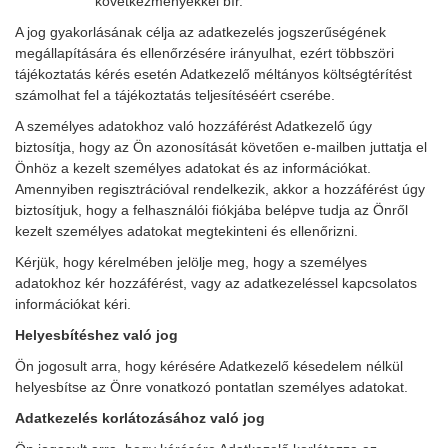
következményekkel bír.
A jog gyakorlásának célja az adatkezelés jogszerűségének
megállapítására és ellenőrzésére irányulhat, ezért többszöri
tájékoztatás kérés esetén Adatkezelő méltányos költségtérítést
számolhat fel a tájékoztatás teljesítéséért cserébe.
A személyes adatokhoz való hozzáférést Adatkezelő úgy
biztosítja, hogy az Ön azonosítását követően e-mailben juttatja el
Önhöz a kezelt személyes adatokat és az információkat.
Amennyiben regisztrációval rendelkezik, akkor a hozzáférést úgy
biztosítjuk, hogy a felhasználói fiókjába belépve tudja az Önről
kezelt személyes adatokat megtekinteni és ellenőrizni.
Kérjük, hogy kérelmében jelölje meg, hogy a személyes
adatokhoz kér hozzáférést, vagy az adatkezeléssel kapcsolatos
információkat kéri.
Helyesbítéshez való jog
Ön jogosult arra, hogy kérésére Adatkezelő késedelem nélkül
helyesbítse az Önre vonatkozó pontatlan személyes adatokat.
Adatkezelés korlátozásához való jog