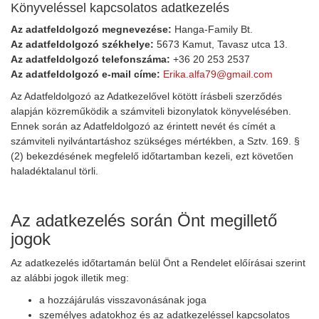
Könyveléssel kapcsolatos adatkezelés
Az adatfeldolgozó megnevezése:
Hanga-Family Bt.
Az adatfeldolgozó székhelye:
5673 Kamut, Tavasz utca 13.
Az adatfeldolgozó telefonszáma:
+36 20 253 2537
Az adatfeldolgozó e-mail címe:
Erika.alfa79@gmail.com
Az Adatfeldolgozó az Adatkezelővel kötött írásbeli szerződés
alapján közreműködik a számviteli bizonylatok könyvelésében.
Ennek során az Adatfeldolgozó az érintett nevét és címét a
számviteli nyilvántartáshoz szükséges mértékben, a Sztv. 169. §
(2) bekezdésének megfelelő időtartamban kezeli, ezt követően
haladéktalanul törli.
Az adatkezelés során Önt megillető
jogok
Az adatkezelés időtartamán belül Önt a Rendelet előírásai szerint
az alábbi jogok illetik meg:
a hozzájárulás visszavonásának joga
személyes adatokhoz és az adatkezeléssel kapcsolatos