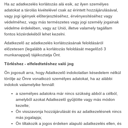
Ha az adatkezelés korlátozás alá esik, az ilyen személyes
adatokat a tárolás kivételével csak az érintett hozzájárulásával,
vagy jogi igények előterjesztéséhez, érvényesítéséhez vagy
védelméhez, vagy más természetes vagy jogi személy jogainak
védelme érdekében, vagy az Unió, illetve valamely tagállam
fontos közérdekéből lehet kezelni.
Adatkezelő az adatkezelés korlátozásának feloldásáról
előzetesen (legalább a korlátozás feloldását megelőző 3
munkanappal) tájékoztatja Önt.
Törléshez - elfeledtetéshez való jog
Ön jogosult arra, hogy Adatkezelő indokolatlan késedelem nélkül
törölje az Önre vonatkozó személyes adatokat, ha az alábbi
indokok valamelyike fennáll:
a személyes adatokra már nincs szükség abból a célból,
amelyből azokat Adatkezelő gyűjtötte vagy más módon
kezelte;
Ön visszavonja hozzájárulását és az adatkezelésnek nincs
más jogalapja;
Ön tiltakozik a jogos érdeken alapuló adatkezelés ellen, és