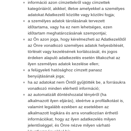
információ azon címzettekről vagy címzettek
kategóriáiról, akikkel, illetve amelyekkel a személyes
adatokat Adatkezelő közölte vagy közölni fogja;
a személyes adatok tárolásának tervezett
időtartama, vagy ha ez nem lehetséges, ezen
időtartam meghatározásának szempontjai;
az Ön azon joga, hogy kérelmezheti az Adatkezelőtől
az Önre vonatkozó személyes adatok helyesbítését,
törlését vagy kezelésének korlátozását, és jogos
érdeken alapuló adatkezelés esetén tiltakozhat az
ilyen személyes adatok kezelése ellen;
a felügyeleti hatósághoz címzett panasz
benyújtásának joga;
ha az adatokat nem Öntől gyűjtötték be, a forrásukra
vonatkozó minden elérhető információ;
az automatizált döntéshozatal tényéről (ha
alkalmazott ilyen eljárás), ideértve a profilalkotást is,
valamint legalább ezekben az esetekben az
alkalmazott logikára és arra vonatkozóan érthető
információkat, hogy az ilyen adatkezelés milyen
jelentőséggel, és Önre nézve milyen várható