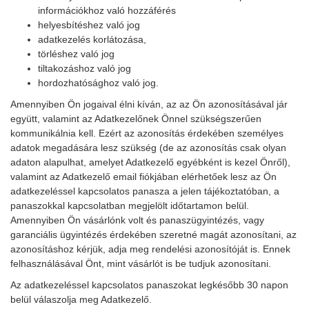
információkhoz való hozzáférés
helyesbítéshez való jog
adatkezelés korlátozása,
törléshez való jog
tiltakozáshoz való jog
hordozhatósághoz való jog.
Amennyiben Ön jogaival élni kíván, az az Ön azonosításával jár
együtt, valamint az Adatkezelőnek Önnel szükségszerűen
kommunikálnia kell. Ezért az azonosítás érdekében személyes
adatok megadására lesz szükség (de az azonosítás csak olyan
adaton alapulhat, amelyet Adatkezelő egyébként is kezel Önről),
valamint az Adatkezelő email fiókjában elérhetőek lesz az Ön
adatkezeléssel kapcsolatos panasza a jelen tájékoztatóban, a
panaszokkal kapcsolatban megjelölt időtartamon belül.
Amennyiben Ön vásárlónk volt és panaszügyintézés, vagy
garanciális ügyintézés érdekében szeretné magát azonosítani, az
azonosításhoz kérjük, adja meg rendelési azonosítóját is. Ennek
felhasználásával Önt, mint vásárlót is be tudjuk azonosítani.
Az adatkezeléssel kapcsolatos panaszokat legkésőbb 30 napon
belül válaszolja meg Adatkezelő.