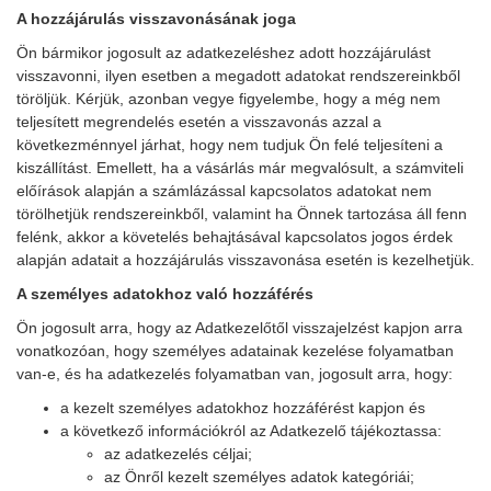
A hozzájárulás visszavonásának joga
Ön bármikor jogosult az adatkezeléshez adott hozzájárulást
visszavonni, ilyen esetben a megadott adatokat rendszereinkből
töröljük. Kérjük, azonban vegye figyelembe, hogy a még nem
teljesített megrendelés esetén a visszavonás azzal a
következménnyel járhat, hogy nem tudjuk Ön felé teljesíteni a
kiszállítást. Emellett, ha a vásárlás már megvalósult, a számviteli
előírások alapján a számlázással kapcsolatos adatokat nem
törölhetjük rendszereinkből, valamint ha Önnek tartozása áll fenn
felénk, akkor a követelés behajtásával kapcsolatos jogos érdek
alapján adatait a hozzájárulás visszavonása esetén is kezelhetjük.
A személyes adatokhoz való hozzáférés
Ön jogosult arra, hogy az Adatkezelőtől visszajelzést kapjon arra
vonatkozóan, hogy személyes adatainak kezelése folyamatban
van-e, és ha adatkezelés folyamatban van, jogosult arra, hogy:
a kezelt személyes adatokhoz hozzáférést kapjon és
a következő információkról az Adatkezelő tájékoztassa:
az adatkezelés céljai;
az Önről kezelt személyes adatok kategóriái;