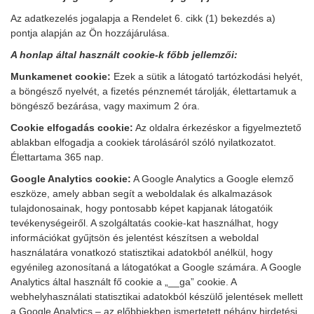
Az adatkezelés jogalapja a Rendelet 6. cikk (1) bekezdés a)
pontja alapján az Ön hozzájárulása.
A honlap által használt cookie-k főbb jellemzői:
Munkamenet cookie:
Ezek a sütik a látogató tartózkodási helyét,
a böngésző nyelvét, a fizetés pénznemét tárolják, élettartamuk a
böngésző bezárása, vagy maximum 2 óra.
Cookie elfogadás cookie:
Az oldalra érkezéskor a figyelmeztető
ablakban elfogadja a cookiek tárolásáról szóló nyilatkozatot.
Élettartama 365 nap.
Google Analytics cookie:
A Google Analytics a Google elemző
eszköze, amely abban segít a weboldalak és alkalmazások
tulajdonosainak, hogy pontosabb képet kapjanak látogatóik
tevékenységeiről. A szolgáltatás cookie-kat használhat, hogy
információkat gyűjtsön és jelentést készítsen a weboldal
használatára vonatkozó statisztikai adatokból anélkül, hogy
egyénileg azonosítaná a látogatókat a Google számára. A Google
Analytics által használt fő cookie a „__ga” cookie. A
webhelyhasználati statisztikai adatokból készülő jelentések mellett
a Google Analytics – az előbbiekben ismertetett néhány hirdetési