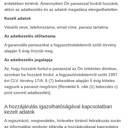
érdekében történik. Amennyiben Ön panasszal fordult hozzánk,
akkor az adatkezelés és az adatok megadása elengedhetetlen.
Kezelt adatok
Vásárló neve, telefonszáma, email címe, panasz tartalma.
Az adatkezelés időtartama
A garanciális panaszokat a fogyasztóvédelemről szóló törvény
alapján 5 évig őrizzük meg.
Az adatkezelés jogalapja
Az, hogy hozzánk fordul-e panasszal az Ön önkéntes döntése,
azonban ha hozzánk fordul, a fogyasztóvédelemről szóló 1997.
évi CLV. törvény 17/A. § (7) bekezdése alapján 5 évig köteles
vagyunk a panaszt megőrizni [Rendelet 6. cikk (1) bekezdés c)
pont szerinti adatkezelés].
A hozzájárulás igazolhatóságával kapcsolatban
kezelt adatok
A regisztráció, megrendelés, hírlevélre történő feliratkozás során
az informatikai rendszer eltárolja a hozzájárulással kapcsolatos