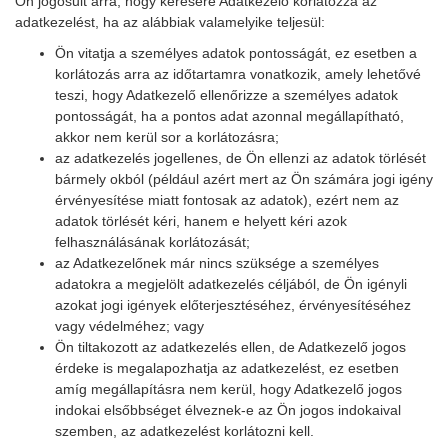
Ön jogosult arra, hogy kérésére Adatkezelő korlátozza az
adatkezelést, ha az alábbiak valamelyike teljesül:
Ön vitatja a személyes adatok pontosságát, ez esetben a
korlátozás arra az időtartamra vonatkozik, amely lehetővé
teszi, hogy Adatkezelő ellenőrizze a személyes adatok
pontosságát, ha a pontos adat azonnal megállapítható,
akkor nem kerül sor a korlátozásra;
az adatkezelés jogellenes, de Ön ellenzi az adatok törlését
bármely okból (például azért mert az Ön számára jogi igény
érvényesítése miatt fontosak az adatok), ezért nem az
adatok törlését kéri, hanem e helyett kéri azok
felhasználásának korlátozását;
az Adatkezelőnek már nincs szüksége a személyes
adatokra a megjelölt adatkezelés céljából, de Ön igényli
azokat jogi igények előterjesztéséhez, érvényesítéséhez
vagy védelméhez; vagy
Ön tiltakozott az adatkezelés ellen, de Adatkezelő jogos
érdeke is megalapozhatja az adatkezelést, ez esetben
amíg megállapításra nem kerül, hogy Adatkezelő jogos
indokai elsőbbséget élveznek-e az Ön jogos indokaival
szemben, az adatkezelést korlátozni kell.