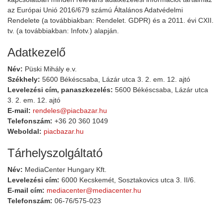
az Európai Unió 2016/679 számú Általános Adatvédelmi
Rendelete (a továbbiakban: Rendelet. GDPR) és a 2011. évi CXII.
tv. (a továbbiakban: Infotv.) alapján.
Adatkezelő
Név:
Püski Mihály e.v.
Székhely:
5600 Békéscsaba, Lázár utca 3. 2. em. 12. ajtó
Levelezési
cím, panaszkezelés:
5600 Békéscsaba, Lázár utca
3. 2. em. 12. ajtó
E-mail:
rendeles@piacbazar.hu
Telefonszám:
+36 20 360 1049
Weboldal:
piacbazar.hu
Tárhelyszolgáltató
Név:
MediaCenter Hungary Kft.
Levelezési
cím:
6000 Kecskemét, Sosztakovics utca 3. II/6.
E-mail
cím:
mediacenter@mediacenter.hu
Telefonszám:
06-76/575-023