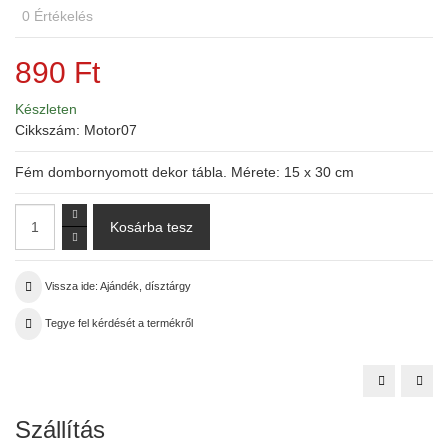
0
Értékelés
890 Ft
Készleten
Cikkszám:
Motor07
Fém dombornyomott dekor tábla. Mérete: 15 x 30 cm
Vissza ide: Ajándék, dísztárgy
Tegye fel kérdését a termékről
LED-
LED
es
es
fali
fali
hangulatké
hang
Szállítás
-
-
"Taxik"
"Burj