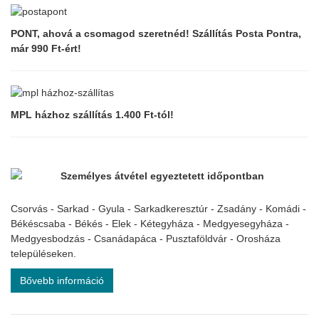
-
Khal
38
38
x
x
48
48
PONT, ahová a csomagod szeretnéd! Szállítás Posta Pontra,
cm
cm
már 990 Ft-ért!
MPL házhoz szállítás 1.400 Ft-tól!
Személyes átvétel egyeztetett időpontban
Csorvás - Sarkad - Gyula - Sarkadkeresztúr - Zsadány - Komádi -
Békéscsaba - Békés - Elek - Kétegyháza - Medgyesegyháza -
Medgyesbodzás - Csanádapáca - Pusztaföldvár - Orosháza
településeken.
Bővebb információ