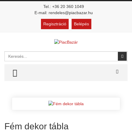
Tel.: +36 20 360 1049
E-mail: rendeles@piacbazar.hu
Regisztráció
Belépés
Keresés
Kere
TOGGLE MENU
Fém dekor tábla