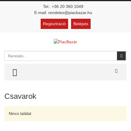
Tel.: +36 20 360 1049
E-mail: rendeles@piacbazar.hu
Regisztráció
Belépés
Keresés
Kere
TOGGLE MENU
Csavarok
Nincs találat