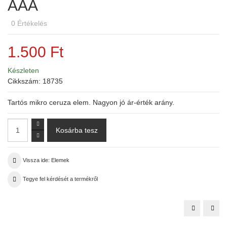
AAA
0
Értékelés
1.500 Ft
Készleten
Cikkszám:
18735
Tartós mikro ceruza elem. Nagyon jó ár-érték arány.
Vissza ide: Elemek
Tegye fel kérdését a termékről
SKY
Bab
mikro
ele
elem
(R14