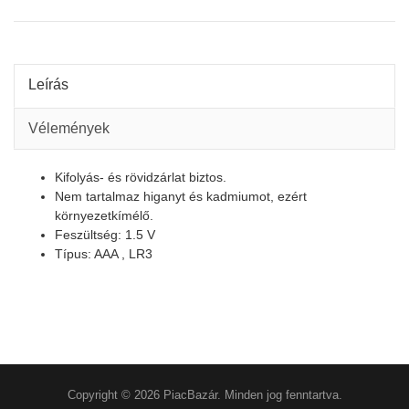
Leírás
Vélemények
Kifolyás- és rövidzárlat biztos.
Nem tartalmaz higanyt és kadmiumot, ezért
környezetkímélő.
Feszültség: 1.5 V
Típus: AAA , LR3
Copyright © 2026 PiacBazár. Minden jog fenntartva.