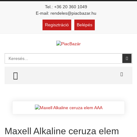
Tel.: +36 20 360 1049
E-mail: rendeles@piacbazar.hu
Regisztráció
Belépés
Keresés
Kere
TOGGLE MENU
Maxell Alkaline ceruza elem