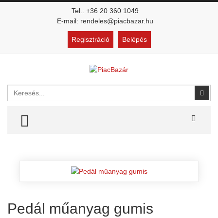
Tel.: +36 20 360 1049
E-mail: rendeles@piacbazar.hu
Regisztráció
Belépés
Keresés
Kere
TOGGLE MENU
Pedál műanyag gumis