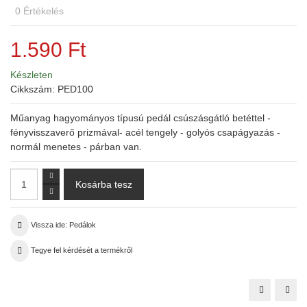
0
Értékelés
1.590 Ft
Készleten
Cikkszám:
PED100
Műanyag hagyományos típusú pedál csúszásgátló betéttel -
fényvisszaverő prizmával- acél tengely - golyós csapágyazás -
normál menetes - párban van.
Vissza ide: Pedálok
Tegye fel kérdését a termékről
Pedál
Pedá
műanyag
alu