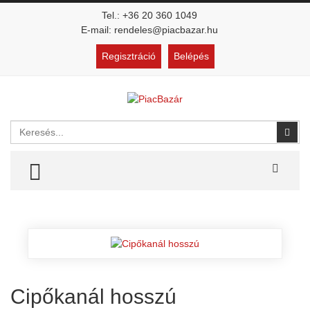
Tel.: +36 20 360 1049
E-mail: rendeles@piacbazar.hu
Regisztráció
Belépés
Keresés
Kere
TOGGLE MENU
Cipőkanál hosszú