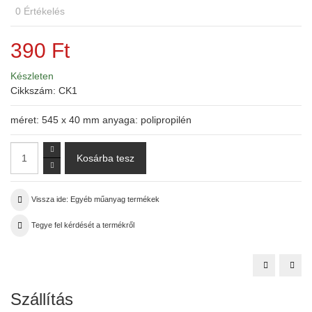
0
Értékelés
390 Ft
Készleten
Cikkszám:
CK1
méret: 545 x 40 mm anyaga: polipropilén
Vissza ide: Egyéb műanyag termékek
Tegye fel kérdését a termékről
Zsámoly
Sajt
kész
form
Szállítás