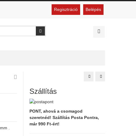
Regisztráció
Belépés
Keresés
Zsámoly
Sajtosrúd
készítő
forma
Szállítás
PONT, ahová a csomagod
szeretnéd! Szállítás Posta Pontra,
már 990 Ft-ért!
 mm .