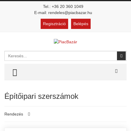
Tel.: +36 20 360 1049
E-mail: rendeles@piacbazar.hu
Regisztráció
Belépés
Keresés
Kere
TOGGLE MENU
Építőipari szerszámok
Rendezés