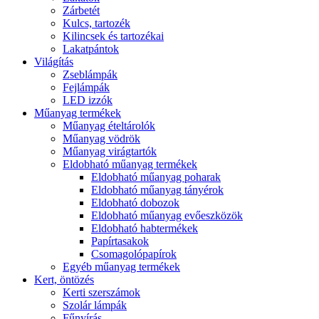
Zárbetét
Kulcs, tartozék
Kilincsek és tartozékai
Lakatpántok
Világítás
Zseblámpák
Fejlámpák
LED izzók
Műanyag termékek
Műanyag ételtárolók
Műanyag vödrök
Műanyag virágtartók
Eldobható műanyag termékek
Eldobható műanyag poharak
Eldobható műanyag tányérok
Eldobható dobozok
Eldobható műanyag evőeszközök
Eldobható habtermékek
Papírtasakok
Csomagolópapírok
Egyéb műanyag termékek
Kert, öntözés
Kerti szerszámok
Szolár lámpák
Fűnyírás