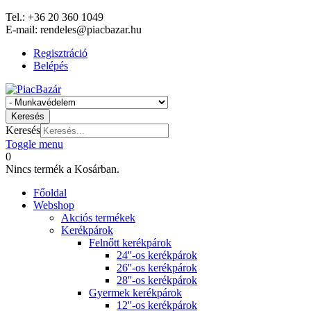
Tel.: +36 20 360 1049
E-mail: rendeles@piacbazar.hu
Regisztráció
Belépés
Keresés
Keresés
Toggle menu
0
Nincs termék a Kosárban.
Főoldal
Webshop
Akciós termékek
Kerékpárok
Felnőtt kerékpárok
24''-os kerékpárok
26''-os kerékpárok
28''-os kerékpárok
Gyermek kerékpárok
12''-os kerékpárok