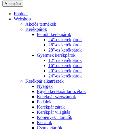
A tetejére
Főoldal
Webshop
Akciós termékek
Kerékpárok
Felnőtt kerékpárok
24''-os kerékpárok
26''-os kerékpárok
28''-os kerékpárok
Gyermek kerékpárok
12''-os kerékpárok
16''-os kerékpárok
20''-os kerékpárok
24''-os kerékpárok
Kerékpár alkatrészek
Nyergek
Egyéb kerékpár tartozékok
Kerékpár szerszámok
Pedálok
Kerékpár zárak
Kerékpár világítás
Köpenyek - tömlők
Kosarak
Csomagtartók