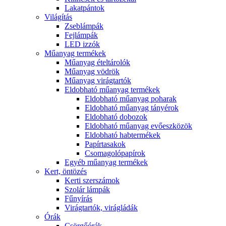
Lakatpántok
Világítás
Zseblámpák
Fejlámpák
LED izzók
Műanyag termékek
Műanyag ételtárolók
Műanyag vödrök
Műanyag virágtartók
Eldobható műanyag termékek
Eldobható műanyag poharak
Eldobható műanyag tányérok
Eldobható dobozok
Eldobható műanyag evőeszközök
Eldobható habtermékek
Papírtasakok
Csomagolópapírok
Egyéb műanyag termékek
Kert, öntözés
Kerti szerszámok
Szolár lámpák
Fűnyírás
Virágtartók, virágládák
Órák
Csörgőórák