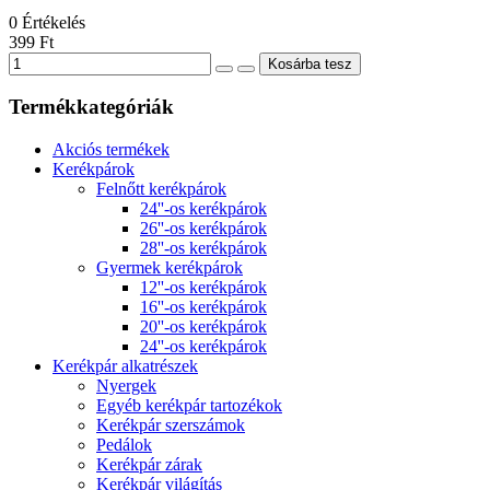
0
Értékelés
399 Ft
Termékkategóriák
Akciós termékek
Kerékpárok
Felnőtt kerékpárok
24''-os kerékpárok
26''-os kerékpárok
28''-os kerékpárok
Gyermek kerékpárok
12''-os kerékpárok
16''-os kerékpárok
20''-os kerékpárok
24''-os kerékpárok
Kerékpár alkatrészek
Nyergek
Egyéb kerékpár tartozékok
Kerékpár szerszámok
Pedálok
Kerékpár zárak
Kerékpár világítás