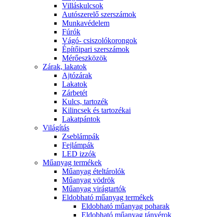
Villáskulcsok
Autószerelő szerszámok
Munkavédelem
Fúrók
Vágó- csiszolókorongok
Építőipari szerszámok
Mérőeszközök
Zárak, lakatok
Ajtózárak
Lakatok
Zárbetét
Kulcs, tartozék
Kilincsek és tartozékai
Lakatpántok
Világítás
Zseblámpák
Fejlámpák
LED izzók
Műanyag termékek
Műanyag ételtárolók
Műanyag vödrök
Műanyag virágtartók
Eldobható műanyag termékek
Eldobható műanyag poharak
Eldobható műanyag tányérok