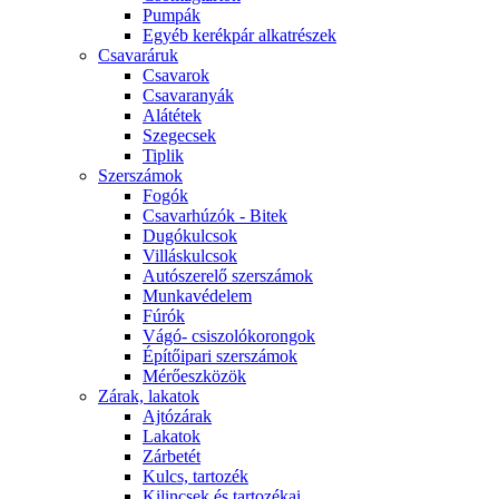
Pumpák
Egyéb kerékpár alkatrészek
Csavaráruk
Csavarok
Csavaranyák
Alátétek
Szegecsek
Tiplik
Szerszámok
Fogók
Csavarhúzók - Bitek
Dugókulcsok
Villáskulcsok
Autószerelő szerszámok
Munkavédelem
Fúrók
Vágó- csiszolókorongok
Építőipari szerszámok
Mérőeszközök
Zárak, lakatok
Ajtózárak
Lakatok
Zárbetét
Kulcs, tartozék
Kilincsek és tartozékai