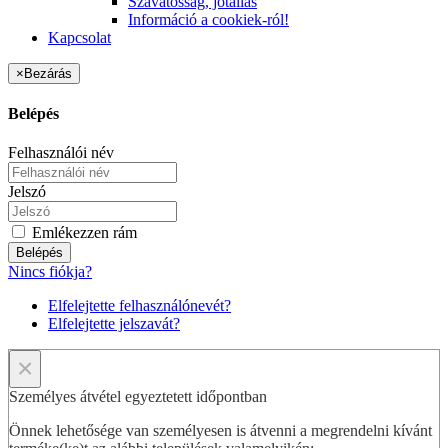
Szavatosság, jótállás
Információ a cookiek-ról!
Kapcsolat
×
Bezárás
Belépés
Felhasználói név
Jelszó
Emlékezzen rám
Belépés
Nincs fiókja?
Elfelejtette felhasználónevét?
Elfelejtette jelszavát?
×
Személyes átvétel egyeztetett időpontban
Önnek lehetősége van személyesen is átvenni a megrendelni kívánt