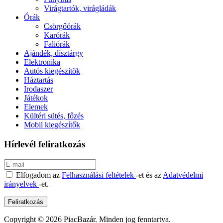
Virágtartók, virágládák
Órák
Csörgőórák
Karórák
Faliórák
Ajándék, dísztárgy
Elektronika
Autós kiegészítők
Háztartás
Irodaszer
Játékok
Elemek
Kültéri sütés, főzés
Mobil kiegészítők
Hírlevél feliratkozás
Elfogadom az
Felhasználási feltételek
-et és az
Adatvédelmi
irányelvek
-et.
Copyright © 2026 PiacBazár. Minden jog fenntartva.