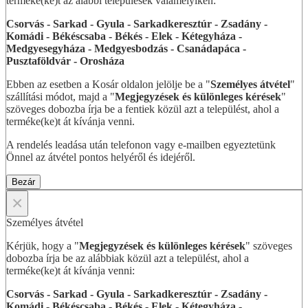
terméke(ke)t az alábbi települések valamelyikén:
Csorvás - Sarkad - Gyula - Sarkadkeresztúr - Zsadány -
Komádi - Békéscsaba - Békés - Elek - Kétegyháza -
Medgyesegyháza - Medgyesbodzás - Csanádapáca -
Pusztaföldvár - Orosháza
Ebben az esetben a Kosár oldalon jelölje be a "
Személyes átvétel
"
szállítási módot, majd a "
Megjegyzések és különleges kérések
"
szöveges dobozba írja be a fentiek közül azt a települést, ahol a
terméke(ke)t át kívánja venni.
A rendelés leadása után telefonon vagy e-mailben egyeztetünk
Önnel az átvétel pontos helyéről és idejéről.
Bezár
×
Személyes átvétel
Kérjük, hogy a "
Megjegyzések és különleges kérések
" szöveges
dobozba írja be az alábbiak közül azt a települést, ahol a
terméke(ke)t át kívánja venni:
Csorvás - Sarkad - Gyula - Sarkadkeresztúr - Zsadány -
Komádi - Békéscsaba - Békés - Elek - Kétegyháza -