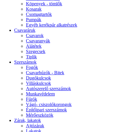
Köpenyek - tömlők
Kosarak
Csomagtartók
Pumpák
Egyéb kerékpár alkatrészek
Csavaráruk
Csavarok
Csavaranyák
Alátétek
Szegecsek
Tiplik
Szerszámok
Fogók
Csavarhúzók - Bitek
Dugókulcsok
Villáskulcsok
Autószerelő szerszámok
Munkavédelem
Fúrók
Vágó- csiszolókorongok
Építőipari szerszámok
Mérőeszközök
Zárak, lakatok
Ajtózárak
Lakatok