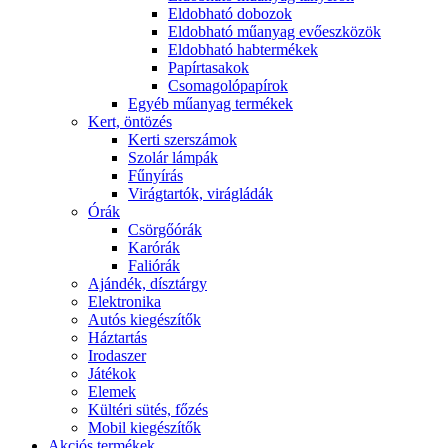
Eldobható dobozok
Eldobható műanyag evőeszközök
Eldobható habtermékek
Papírtasakok
Csomagolópapírok
Egyéb műanyag termékek
Kert, öntözés
Kerti szerszámok
Szolár lámpák
Fűnyírás
Virágtartók, virágládák
Órák
Csörgőórák
Karórák
Faliórák
Ajándék, dísztárgy
Elektronika
Autós kiegészítők
Háztartás
Irodaszer
Játékok
Elemek
Kültéri sütés, főzés
Mobil kiegészítők
Akciós termékek