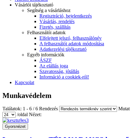
Vásárlói tájékoztató
Segítség a vásárláshoz
Regisztráció, bejelentkezés
Vásárlás, rendelés
Fizetés, szállítás
Felhasználói adatok
Elfelejtett jelszó, felhasználónév
A felhasználói adatok módosítása
Adatkezelési tájékoztató
Egyéb információk
ÁSZF
Az elállás joga
Szavatosság, jótállás
Információ a cookiek-ról!
Kapcsolat
Munkavédelem
Találatok: 1 - 6 / 6
Rendezés
Mutat
/oldal
Nézet:
Gyorsnézet