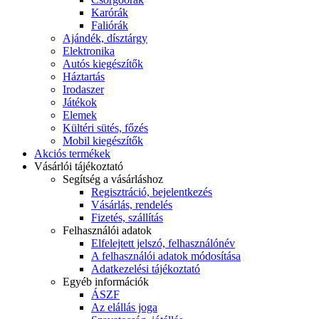
Karórák
Faliórák
Ajándék, dísztárgy
Elektronika
Autós kiegészítők
Háztartás
Irodaszer
Játékok
Elemek
Kültéri sütés, főzés
Mobil kiegészítők
Akciós termékek
Vásárlói tájékoztató
Segítség a vásárláshoz
Regisztráció, bejelentkezés
Vásárlás, rendelés
Fizetés, szállítás
Felhasználói adatok
Elfelejtett jelszó, felhasználónév
A felhasználói adatok módosítása
Adatkezelési tájékoztató
Egyéb információk
ÁSZF
Az elállás joga