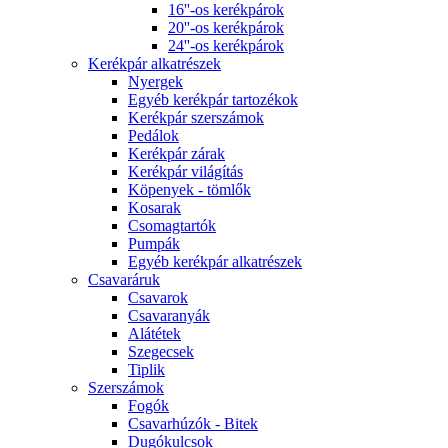
16''-os kerékpárok
20''-os kerékpárok
24''-os kerékpárok
Kerékpár alkatrészek
Nyergek
Egyéb kerékpár tartozékok
Kerékpár szerszámok
Pedálok
Kerékpár zárak
Kerékpár világítás
Köpenyek - tömlők
Kosarak
Csomagtartók
Pumpák
Egyéb kerékpár alkatrészek
Csavaráruk
Csavarok
Csavaranyák
Alátétek
Szegecsek
Tiplik
Szerszámok
Fogók
Csavarhúzók - Bitek
Dugókulcsok