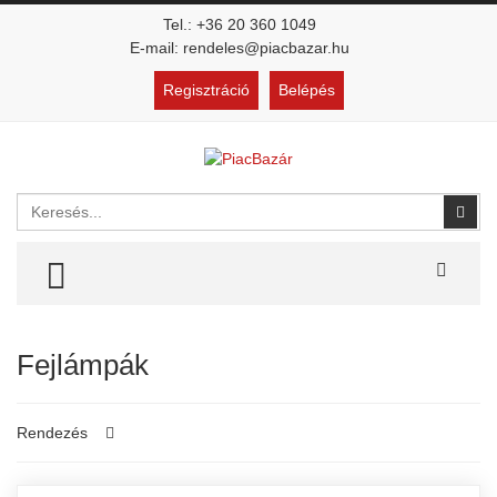
Tel.: +36 20 360 1049
E-mail: rendeles@piacbazar.hu
Regisztráció
Belépés
Keresés
Kere
TOGGLE MENU
Fejlámpák
Rendezés